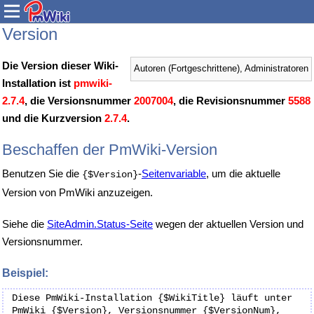
Version
Die Version dieser Wiki-
Autoren (Fortgeschrittene), Administratoren
Installation ist
pmwiki-
2.7.4
, die Versionsnummer
2007004
, die Revisionsnummer
5588
und die Kurzversion
2.7.4
.
Beschaffen der PmWiki-Version
Benutzen Sie die
-
Seitenvariable
, um die aktuelle
{$Version}
Version von PmWiki anzuzeigen.
Siehe die
SiteAdmin.Status-Seite
wegen der aktuellen Version und
Versionsnummer.
Beispiel:
Diese PmWiki-Installation {$WikiTitle} läuft unter 
PmWiki {$Version}, Versionsnummer {$VersionNum}, 