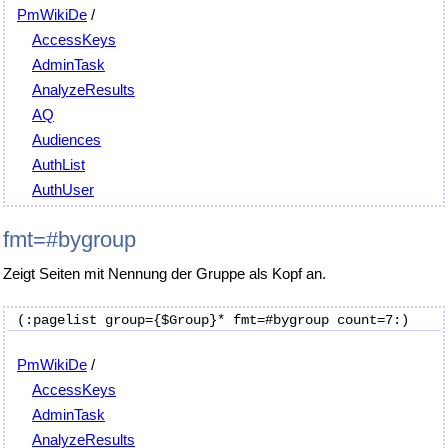
PmWikiDe
/
AccessKeys
AdminTask
AnalyzeResults
AQ
Audiences
AuthList
AuthUser
fmt=#bygroup
Zeigt Seiten mit Nennung der Gruppe als Kopf an.
PmWikiDe
/
AccessKeys
AdminTask
AnalyzeResults