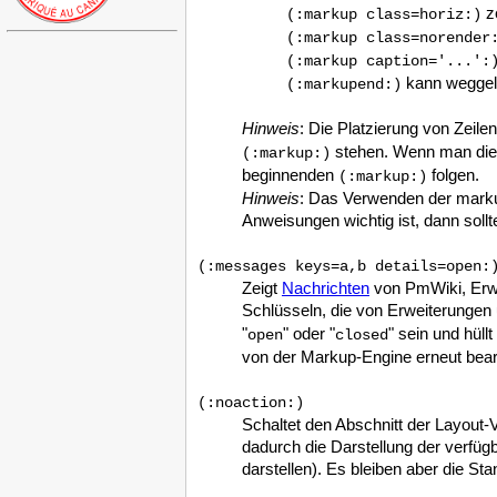
ze
(:markup class=horiz:)
(:markup class=norender
(:markup caption='...':
kann weggel
(:markupend:)
Hinweis
: Die Platzierung von Zeile
stehen. Wenn man die
(:markup:)
beginnenden
folgen.
(:markup:)
Hinweis
: Das Verwenden der markup
Anweisungen wichtig ist, dann soll
(:messages keys=a,b details=open:
Zeigt
Nachrichten
von PmWiki, Erwe
Schlüsseln, die von Erweiterungen
"
" oder "
" sein und hüll
open
closed
von der Markup-Engine erneut bearb
(:noaction:)
Schaltet den Abschnitt der Layout-
dadurch die Darstellung der verfüg
darstellen). Es bleiben aber die St