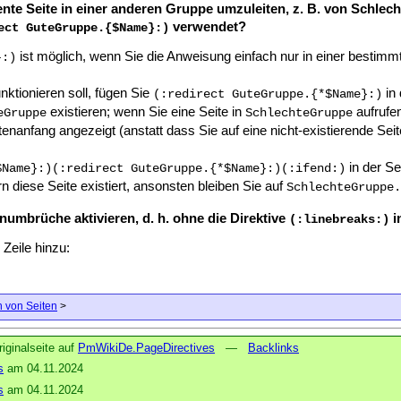
lente Seite in einer anderen Gruppe umzuleiten, z. B. von Schl
verwendet?
ect GuteGruppe.{$Name}:)
ist möglich, wenn Sie die Anweisung einfach nur in einer bestimm
}:)
ktionieren soll, fügen Sie
in 
(:redirect GuteGruppe.{*$Name}:)
existieren; wenn Sie eine Seite in
aufrufen
eGruppe
SchlechteGruppe
tenanfang angezeigt (anstatt dass Sie auf eine nicht-existierende Sei
in der Se
$Name}:)(:redirect GuteGruppe.{*$Name}:)(:ifend:)
n diese Seite existiert, ansonsten bleiben Sie auf
SchlechteGruppe.
numbrüche aktivieren, d. h. ohne die Direktive
i
(:linebreaks:)
Zeile hinzu:
 von Seiten
>
iginalseite auf
PmWikiDe.PageDirectives
—
Backlinks
s
am 04.11.2024
s
am 04.11.2024