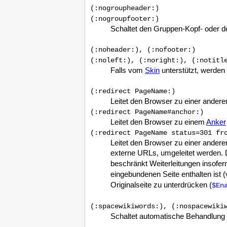
(:nogroupheader:)
(:nogroupfooter:)
Schaltet den Gruppen-Kopf- oder de
(:noheader:), (:nofooter:)
(:noleft:), (:noright:), (:notitl
Falls vom
Skin
unterstützt, werden 
(:redirect PageName:)
Leitet den Browser zu einer andere
(:redirect PageName#anchor:)
Leitet den Browser zu einem
Anker
(:redirect PageName status=301 fr
Leitet den Browser zu einer andere
externe URLs, umgeleitet werden. 
beschränkt Weiterleitungen insofern
eingebundenen Seite enthalten ist (
Originalseite zu unterdrücken (
$En
(:spacewikiwords:), (:nospacewiki
Schaltet automatische Behandlung