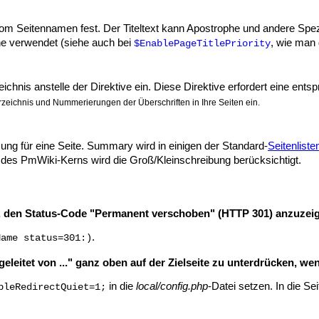
vom Seitennamen fest. Der Titeltext kann Apostrophe und andere Spezi
ne verwendet (siehe auch bei
, wie man
$EnablePageTitlePriority
ichnis anstelle der Direktive ein. Diese Direktive erfordert eine ent
rzeichnis und Nummerierungen der Überschriften in Ihre Seiten ein.
 für eine Seite. Summary wird in einigen der Standard-
Seitenlist
n des PmWiki-Kerns wird die Groß/Kleinschreibung berücksichtigt.
, den Status-Code "Permanent verschoben" (HTTP 301) anzuzei
.
Name status=301:)
geleitet von ..." ganz oben auf der Zielseite zu unterdrücken, we
in die
local/config.php
-Datei setzen. In die Se
bleRedirectQuiet=1;