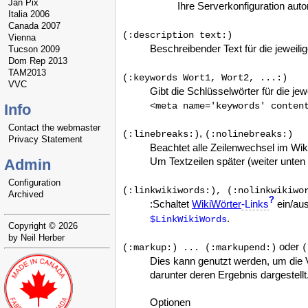
Jan Pix
Ihre Serverkonfiguration auto
Italia 2006
Canada 2007
(:description text:)
Vienna
Beschreibender Text für die jeweili
Tucson 2009
Dom Rep 2013
TAM2013
(:keywords Wort1, Wort2, ...:)
VVC
Gibt die Schlüsselwörter für die je
<meta name='keywords' conten
Info
Contact the webmaster
,
(:linebreaks:)
(:nolinebreaks:)
Privacy Statement
Beachtet alle Zeilenwechsel im Wiki
Um Textzeilen später (weiter unte
Admin
Configuration
(:linkwikiwords:), (:nolinkwikiwo
Archived
?
:Schaltet
WikiWörter
-Links
ein/aus
.
$LinkWikiWords
Copyright © 2026
by Neil Herber
oder
(:markup:) ... (:markupend:)
(
Dies kann genutzt werden, um die 
darunter deren Ergebnis dargestellt
Optionen