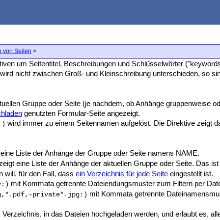
 von Seiten
>
iven um Seitentitel, Beschreibungen und Schlüsselwörter ("keywords
n wird nicht zwischen Groß- und Kleinschreibung unterschieden, so s
ktuellen Gruppe oder Seite (je nachdem, ob Anhänge gruppenweise ode
hladen
genutzten Formular-Seite angezeigt.
wird immer zu einem Seitennamen aufgelöst. Die Direktive zeigt dann
:)
 eine Liste der Anhänge der Gruppe oder Seite namens NAME.
zeigt eine Liste der Anhänge der aktuellen Gruppe oder Seite. Das is
 will, für den Fall, dass
ein Verzeichnis für jede Seite
eingestellt ist.
mit Kommata getrennte Dateiendungsmuster zum Filtern per Dateit
y:)
mit Kommata getrennte Dateinamensmuste
g,*.pdf,-private*.jpg:)
 Verzeichnis, in das Dateien hochgeladen werden, und erlaubt es, a