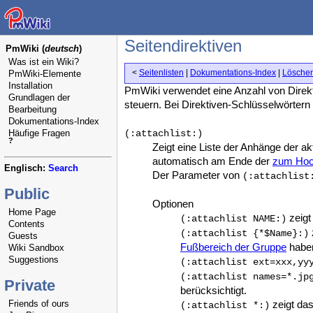
Seitendirektiven
PmWiki (
deutsch
)
Was ist ein Wiki?
<
Seitenlisten
|
Dokumentations-Index
|
Löschen
PmWiki-Elemente
Installation
PmWiki verwendet eine Anzahl von Direkt
Grundlagen der
steuern. Bei Direktiven-Schlüsselwörter
Bearbeitung
Dokumentations-Index
Häufige Fragen
(:attachlist:)
?
Zeigt eine Liste der Anhänge der a
automatisch am Ende der
zum Hoc
Englisch:
Search
Der Parameter von
(:attachlist
Public
Optionen
Home Page
zeigt
(:attachlist NAME:)
Contents
(:attachlist {*$Name}:)
Guests
Fußbereich der Gruppe
haben
Wiki Sandbox
Suggestions
(:attachlist ext=xxx,yy
(:attachlist names=*.jp
Private
berücksichtigt.
Friends of ours
zeigt das
(:attachlist *:)