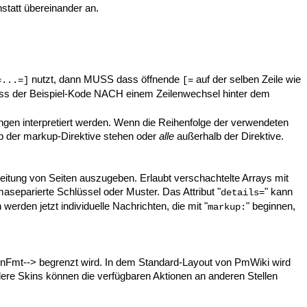
tatt übereinander an.
nutzt, dann MUSS dass öffnende
auf der selben Zeile wie
=...=]
[=
ss der Beispiel-Kode NACH einem Zeilenwechsel hinter dem
ngen interpretiert werden. Wenn die Reihenfolge der verwendeten
b der markup-Direktive stehen oder
alle
außerhalb der Direktive.
itung von Seiten auszugeben. Erlaubt verschachtelte Arrays mit
aseparierte Schlüssel oder Muster. Das Attribut "
" kann
details=
 werden jetzt individuelle Nachrichten, die mit "
" beginnen,
markup:
ionFmt--> begrenzt wird. In dem Standard-Layout von PmWiki wird
dere Skins können die verfügbaren Aktionen an anderen Stellen