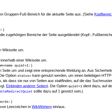
n Gruppen-Fuß-Bereich für die aktuelle Seite aus. (Siehe
Kopfbereic
e:)
die zugehörigen Bereiche der Seite ausgeblendet (Kopf-, Fußbereiche, l
n Wikiseite um.
innerhalb einer Wikiseite um.
om=name quiet=1:)
n Seite um und zeigt eine entsprechende Meldung an. Aus Sicherheits
Die Option
kann genutzt werden, um einen beliebigen HTTP-St
status=
, als dass sie nur von Seiten aus stattfinden, auf die das Suchmuste
vgl.
Einbinden anderer Seiten
). Die Option
dient dazu, auf de
quiet=1
sollte dazu auf 1 gesetzt sein.)
ableRedirectQuiet
words:)
 von Leerzeichen in
WikiWörtern
ein/aus.