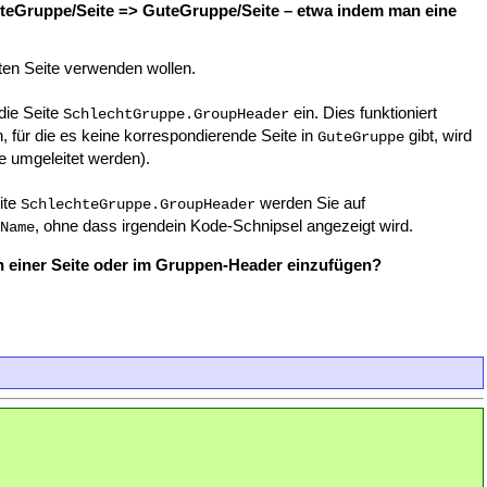
echteGruppe/Seite => GuteGruppe/Seite – etwa indem man eine
ten Seite verwenden wollen.
die Seite
ein. Dies funktioniert
SchlechtGruppe.GroupHeader
, für die es keine korrespondierende Seite in
gibt, wird
GuteGruppe
te umgeleitet werden).
ite
werden Sie auf
SchlechteGruppe.GroupHeader
, ohne dass irgendein Kode-Schnipsel angezeigt wird.
Name
n einer Seite oder im Gruppen-Header einzufügen?