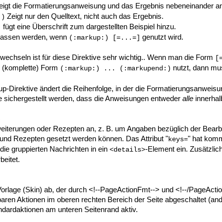
igt die Formatierungsanweisung und das Ergebnis nebeneinander ans
Zeigt nur den Quelltext, nicht auch das Ergebnis.
:)
fügt eine Überschrift zum dargestellten Beispiel hinzu.
)
assen werden, wenn
genutzt wird.
(:markup:)
[=...=]
nwechseln ist für diese Direktive sehr wichtig.. Wenn man die Form
[
 (komplette) Form
nutzt, dann mu
(:markup:) ... (:markupend:)
-Direktive ändert die Reihenfolge, in der die Formatierungsanweisu
te sichergestellt werden, dass die Anweisungen entweder
alle
innerhal
)
iterungen oder Rezepten an, z. B. um Angaben bezüglich der Bearbe
 und Rezepten gesetzt werden können. Das Attribut "
" hat komm
keys=
t die gruppierten Nachrichten in ein
-Element ein. Zusätzlich
<details>
eitet.
Vorlage (Skin) ab, der durch <!--PageActionFmt--> und <!--/PageAct
baren Aktionen im oberen rechten Bereich der Seite abgeschaltet (an
andardaktionen am unteren Seitenrand aktiv.