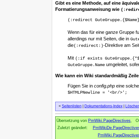
Gibt es eine Methode, auf eine äquiva
Formatierungsanweisung wie
(:redir
(:redirect GuteGruppe.{$Name
Wenn das für eine ganze Gruppe fun
allerdings nur mit Seiten, die in
Gut
die
-Direktive am Sei
(:redirect:)
Mit
(:if exists GuteGruppe.{*
umgeleitet, sofer
GuteGruppe.Name
Wie kann ein Wiki standardmäßig Zeile
Fügen Sie in
config.php
eine solche 
$HTMLPNewline = '<br/>';
<
Seitenlisten
|
Dokumentations-Index
|
Löschen
Übersetzung von
PmWiki.PageDirectives
, Or
Zuletzt geändert:
PmWikiDe.PageDirective
PmWiki.PageDirective