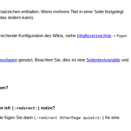
alzeichen enthalten. Wenn mehrere Titel in einer Seite festgelegt
 das ändern kann).
sprechende Konfiguration des Wikis, siehe
Inhaltsverzeichnis
-> Fügen
envorlagen
genutzt. Beachten Sie, dies ist eine
Seitentextvariable
und
gen?
nn ich
nutze?
(:redirect:)
ite fügen Sie dann
für eine
(:redirect OtherPage quiet=1:)