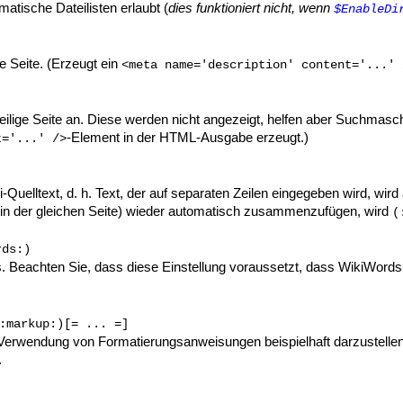
matische Dateilisten erlaubt (
dies funktioniert nicht, wenn
$EnableDi
ge Seite. (Erzeugt ein
<meta name='description' content='...' 
weilige Seite an. Diese werden nicht angezeigt, helfen aber Suchmasc
-Element in der HTML-Ausgabe erzeugt.)
t='...' />
-Quelltext, d. h. Text, der auf separaten Zeilen eingegeben wird, wird
n in der gleichen Seite) wieder automatisch zusammenzufügen, wird
(
rds:)
. Beachten Sie, dass diese Einstellung voraussetzt, dass WikiWords 
:markup:)
[= ... =]
Verwendung von Formatierungsanweisungen beispielhaft darzustelle
.