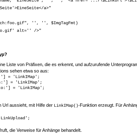
name, "EineSeite", '', '', "<a href='.../\$LinkUrl'>\$Li
Seite'>EineSeite</a>"
ch:foo.gif", '', '', $ImgTagFmt)
o.gif' alt='' />"
yp?
ine Liste von Präfixen, die es erkennt, und aufzurufende Unterprog
ions sehen etwa so aus:
'] = 'LinkIMap';

:'] = 'LinkIMap';

o:'] = 'LinkIMap';

 Url aussieht, mit Hilfe der
-Funktion erzeugt. Für Anhän
LinkIMap()
'LinkUpload';
fruft, die Verweise für Anhänge behandelt.