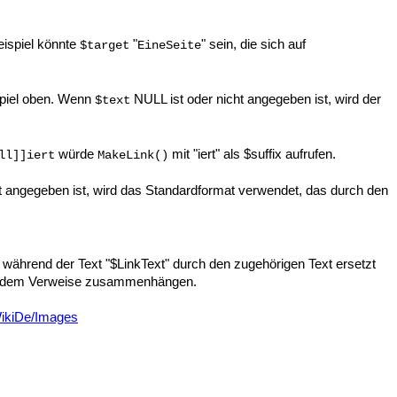
ispiel könnte
"
" sein, die sich auf
$target
EineSeite
piel oben. Wenn
NULL ist oder nicht angegeben ist, wird der
$text
würde
mit "iert" als $suffix aufrufen.
ll]]iert
MakeLink()
t angegeben ist, wird das Standardformat verwendet, das durch den
, während der Text "$LinkText" durch den zugehörigen Text ersetzt
ie mit dem Verweise zusammenhängen.
WikiDe/Images