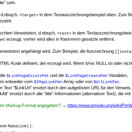
e" sein.
 d.nbsp;h.
in dem Textauszeichnungsbeispiel oben. Zum Be
<target>
zieht.
chten Verweistext, d.nbsp;h.
in dem Textauszeichnungsbeis
<text>
erzeugt, vorher wird alles in Klammern gesetzte entfernt.
get
Verweistext angehängt wird. Zum Beispiel, die Auszeichnung
[[insta
HTML-Kode definiert, der erzeugt wird. Wenn
NULL ist oder nich
$fmt
 die
und die
-Variablen,
$LinkPageExistsFmt
$LinkPageCreateFmt
 es entweder vom
-Array oder von
.
$IMapLinkFmt
$UrlLinkFmt
er Text "$LinkUrl" ersetzt durch den aufgelösten URL für den Verweis
nkAlt" ersetzt durch alle "title"-Informationen (alternativer Text), d
ext im Markup-Format angegeben?
→
https://www.pmwiki.org/wiki/Pm
 von
.
MakeLink()