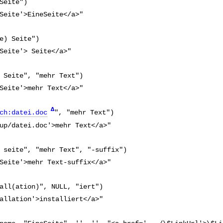
Seite")
Seite'>EineSeite</a>"
e) Seite")
Seite'> Seite</a>"
 Seite", "mehr Text")
Seite'>mehr Text</a>"
Δ
ch:datei.doc
", "mehr Text")
up/datei.doc'>mehr Text</a>"
 seite", "mehr Text", "-suffix")
Seite'>mehr Text-suffix</a>"
all(ation)", NULL, "iert") 
allation'>installiert</a>"