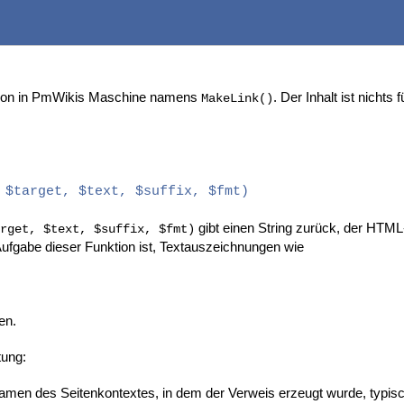
nktion in PmWikis Maschine namens
. Der Inhalt ist nichts
MakeLink()
 $target, $text, $suffix, $fmt)
gibt einen String zurück, der HTM
rget, $text, $suffix, $fmt)
Aufgabe dieser Funktion ist, Textauszeichnungen wie
en.
tung:
men des Seitenkontextes, in dem der Verweis erzeugt wurde, typisch