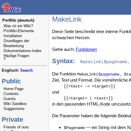
MakeLink
PmWiki (
deutsch
)
Was ist ein Wiki?
PmWiki-Elemente
Diese Seite beschreibt eine interne Fu
Installation
schwachen Herzen.
Grundlagen der
Bearbeitung
Siehe auch:
Funktionen
Dokumentations-Index
Häufige Fragen
?
Syntax:
MakeLink($pagename,
Englisch:
Search
Die Funktion
MakeLink(
$pagename
, $ta
Public
Ziel, Text und Format. Die vornehmliche 
[[<text> -> <target>]]
Home Page
und
Contents
[[<target> | <text>]]
Guests
Wiki Sandbox
in den passenden HTML-Kode umzusetz
Suggestions
Die Parameter haben die folgende Bedeu
Private
Friends of ours
— ein String mit dem Na
$Pagename