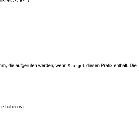
nkText</a>")
ramm, die aufgerufen werden, wenn
diesen Präfix enthält. Die
$target
ge haben wir