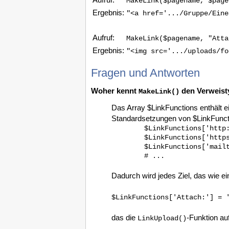
MakeLink($pagename, $page
Ergebnis:
"<a href='.../Gruppe/Eine
Aufruf:
MakeLink($pagename, "Atta
Ergebnis:
"<img src='.../uploads/fo
Fragen und Antworten
Woher kennt
den Verweist
MakeLink()
Das Array $LinkFunctions enthält e
Standardsetzungen von $LinkFunct
   $LinkFunctions['http:
   $LinkFunctions['https
   $LinkFunctions['mailt
   # ...
Dadurch wird jedes Ziel, das wie ein
$LinkFunctions['Attach:'] = 
das die
-Funktion au
LinkUpload()