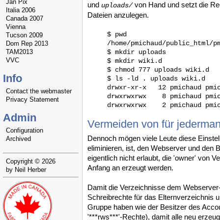
Jan Pix
und
von Hand und setzt die Rec
uploads/
Italia 2006
Dateien anzulegen.
Canada 2007
Vienna
$ pwd

Tucson 2009
/home/pmichaud/public_html/pm
Dom Rep 2013
TAM2013
$ mkdir uploads

VVC
$ mkdir wiki.d

$ chmod 777 uploads wiki.d   
Info
$ ls -ld . uploads wiki.d

drwxr-xr-x   12 pmichaud pmic
Contact the webmaster
drwxrwxrwx    8 pmichaud pmic
Privacy Statement
Admin
Vermeiden von für jederma
Configuration
Dennoch mögen viele Leute diese Einstellu
Archived
eliminieren, ist, den Webserver und den
eigentlich nicht erlaubt, die 'owner' von
Copyright © 2026
Anfang an erzeugt werden.
by Neil Herber
Damit die Verzeichnisse dem Webserver-
Schreibrechte für das Elternverzeichnis 
Gruppe haben wie der Besitzer des Accou
'***rws***'-Rechte), damit alle neu erze