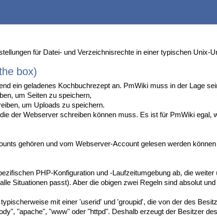
tellungen für Datei- und Verzeichnisrechte in einer typischen Unix
 the box)
end ein geladenes Kochbuchrezept an. PmWiki muss in der Lage sei
iben, um Seiten zu speichern,
reiben, um Uploads zu speichern.
n die der Webserver schreiben können muss. Es ist für PmWiki egal, w
ccounts gehören und vom Webserver-Account gelesen werden können 
ezifischen PHP-Konfiguration und -Laufzeitumgebung ab, die weiter un
auf alle Situationen passt). Aber die obigen zwei Regeln sind absolut
ypischerweise mit einer 'userid' und 'groupid', die von der des Besitz
ody", "apache", "www" oder "httpd". Deshalb erzeugt der Besitzer des