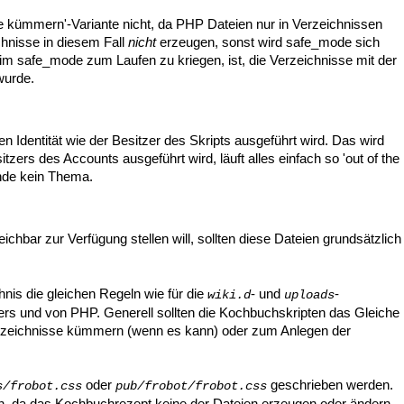
sse kümmern'-Variante nicht, da PHP Dateien nur in Verzeichnissen
hnisse in diesem Fall
nicht
erzeugen, sonst wird safe_mode sich
im safe_mode zum Laufen zu kriegen, ist, die Verzeichnisse mit der
wurde.
en Identität wie der Besitzer des Skripts ausgeführt wird. Das wird
tzers des Accounts ausgeführt wird, läuft alles einfach so 'out of the
nde kein Thema.
chbar zur Verfügung stellen will, sollten diese Dateien grundsätzlich
nis die gleichen Regeln wie für die
- und
-
wiki.d
uploads
rs und von PHP. Generell sollten die Kochbuchskripten das Gleiche
Verzeichnisse kümmern (wenn es kann) oder zum Anlegen der
oder
geschrieben werden.
s/frobot.css
pub/frobot/frobot.css
en, da das Kochbuchrezept keine der Dateien erzeugen oder ändern