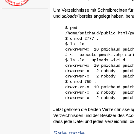
Um Verzeichnisse mit Schreibrechten fü
und
uploads/
bereits angelegt haben, benu
$ pwd

/home/pmichaud/public_html/pm
$ chmod 2777 .  

$ ls -ld .

drwxrwsrwx  10 pmichaud pmich
# <-- execute pmwiki.php scri
$ ls -ld . uploads wiki.d

drwxrwsrwx  10 pmichaud pmich
drwxrwsr-x   2 nobody   pmich
drwxrwsr-x   2 nobody   pmich
$ chmod 755 .

drwxr-xr-x  10 pmichaud pmich
drwxrwsr-x   2 nobody   pmich
Jetzt gehören die beiden Verzeichnisse
u
Verzeichnissen und der Besitzer des Acco
dass jede Datei und jedes Verzeichnis, di
Safe mode