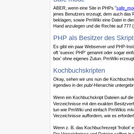
ABER, wenn eine Site in PHPs "
safe_mo
jenes Benutzers erzeugt, dem auch das 
beklagen, sowie PmWiki eine Datei in die
Hand anzulegen und die Rechte auf 777 (
PHP als Besitzer des Skript
Es gibt ein paar Webserver und PHP-Install
oft 'suexec PHP' genannt oder sogar einfac
box' ohne eigenes Zutun. PmWiki erzeugt
Kochbuchskripten
Okay, sehen wir uns nun die Kochbuchskrip
irgendwo in der
pub/
-Hierarchie untergebr
Wenn ein Kochbuchskript Dateien auf die 
Verzeichnisse mit den exakten Besitzver
tun wie PmWiki und einfach PmWikis mkdi
Verzeichnisse auffordern, wie es erforderli
Wenn z. B. das Kochbuchrezept 'frobot' ei
Die Verzeichnisse und Dateien sollten i