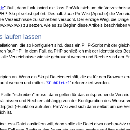
de
" läuft, dann funktioniert die 'lass PmWiki sich um die Verzeichni
PHP-Skript selbst gehört. Deshalb
kann
PmWiki (Apache) die Verzeic
se Verzeichnisse zu schreiben versucht. Der einzige Weg, die Dinge 
rwxrwxrwx) zu setzen, wie es zu Beginn diese Artikels beschrieben 
s laufen lassen
ationen, die so konfiguriert sind, dass ein PHP-Script mit der gleich
h 'suPHP'. In dem Fall, da PHP schließlich mit der Identität des Besi
 alle Verzeichnisse wie sie gebraucht werden und Rechte sind am E
ten an. Wenn ein Skript Dateien enthält, die es für den Browser errei
acht werden und mittels '
' referenziert werden.
$PubDirUrl
Platte *schreiben* muss, dann gelten für das entsprechende Verzeich
hältnissen und Rechten abhängig von der Konfiguration des Webserve
rp($dir)-Funktion aufrufen. PmWiki wird sich dann selbst um die 
ch ist.
ne .css-Datei ausliefern will, dann sollte die Datei etwa nach
pub/cs
n dem Fall vom Besitzer des Accounts erzeugt werden und ihm gehör