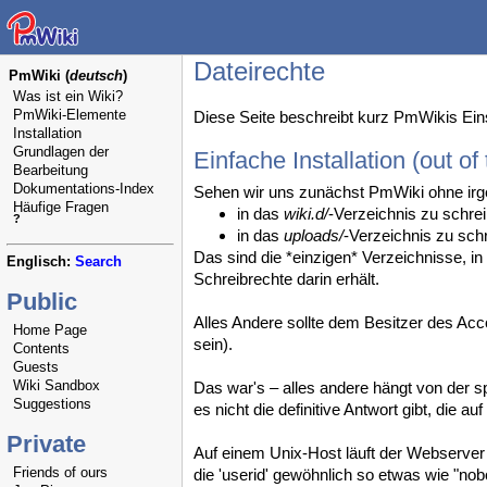
Dateirechte
PmWiki (
deutsch
)
Was ist ein Wiki?
PmWiki-Elemente
Diese Seite beschreibt kurz PmWikis Eins
Installation
Grundlagen der
Einfache Installation (out of
Bearbeitung
Dokumentations-Index
Sehen wir uns zunächst PmWiki ohne irg
Häufige Fragen
in das
wiki.d/
-Verzeichnis zu schre
?
in das
uploads/
-Verzeichnis zu sch
Das sind die *einzigen* Verzeichnisse, i
Englisch:
Search
Schreibrechte darin erhält.
Public
Alles Andere sollte dem Besitzer des A
Home Page
sein).
Contents
Guests
Wiki Sandbox
Das war's – alles andere hängt von der sp
Suggestions
es nicht die definitive Antwort gibt, die 
Private
Auf einem Unix-Host läuft der Webserver t
Friends of ours
die 'userid' gewöhnlich so etwas wie "nob