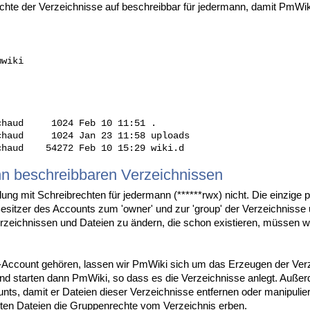
hte der Verzeichnisse auf beschreibbar für jedermann, damit PmWiki 
wiki

     

haud     1024 Feb 10 11:51 .         

haud     1024 Jan 23 11:58 uploads             

nn beschreibbaren Verzeichnissen
ng mit Schreibrechten für jedermann (******rwx) nicht. Die einzige p
 Besitzer des Accounts zum 'owner' und zur 'group' der Verzeichniss
 Verzeichnissen und Dateien zu ändern, die schon existieren, müssen 
Account gehören, lassen wir PmWiki sich um das Erzeugen der Ver
und starten dann PmWiki, so dass es die Verzeichnisse anlegt. Auße
nts, damit er Dateien dieser Verzeichnisse entfernen oder manipuli
ugten Dateien die Gruppenrechte vom Verzeichnis erben.