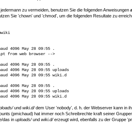
r jedermann zu vermeiden, benutzen Sie die folgenden Anweisungen
tzen Sie 'chown' und 'chmod', um die folgenden Resultate zu erreich
wiki

aud 4096 May 28 09:55 .

pt from web browser -->

aud 4096 May 28 09:55 .

aud 4096 May 28 09:55 uploads

aud 4096 May 28 09:55 wiki.d

aud 4096 May 28 09:55 .

aud 4096 May 28 09:55 uploads

ploads/
und
wiki.d/
dem User 'nobody', d. h. der Webserver kann in ih
unts (pmichaud) hat immer noch Schreibrechte kraft seiner Gruppenzu
e/das in
uploads/
und
wiki.d/
erzeugt wird, ebenfalls zu der Gruppe 'p