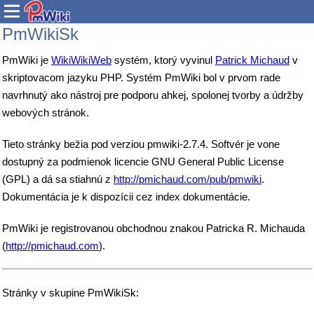
PmWikiSk
PmWiki je
WikiWikiWeb
systém, ktorý vyvinul
Patrick Michaud
v
skriptovacom jazyku PHP. Systém PmWiki bol v prvom rade
navrhnutý ako nástroj pre podporu ahkej, spolonej tvorby a údržby
webových stránok.
Tieto stránky bežia pod verziou pmwiki-2.7.4. Softvér je vone
dostupný za podmienok licencie GNU General Public License
(GPL) a dá sa stiahnú z
http://pmichaud.com/pub/pmwiki
.
Dokumentácia je k dispozícii cez index dokumentácie.
PmWiki je registrovanou obchodnou znakou Patricka R. Michauda
(
http://pmichaud.com
).
Stránky v skupine PmWikiSk: