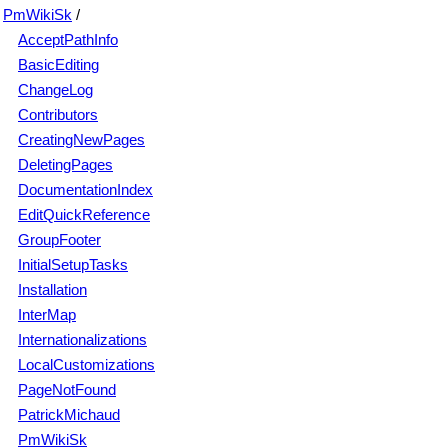
PmWikiSk
/
AcceptPathInfo
BasicEditing
ChangeLog
Contributors
CreatingNewPages
DeletingPages
DocumentationIndex
EditQuickReference
GroupFooter
InitialSetupTasks
Installation
InterMap
Internationalizations
LocalCustomizations
PageNotFound
PatrickMichaud
PmWikiSk