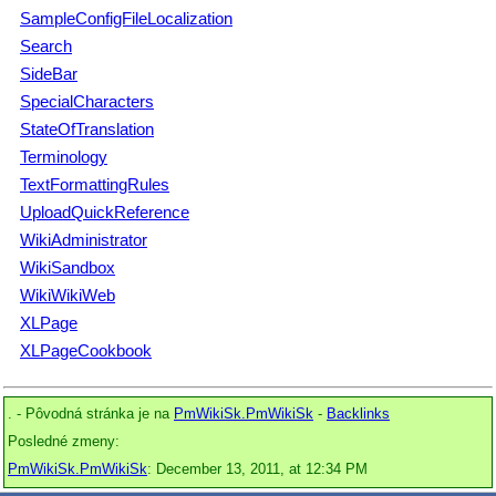
SampleConfigFileLocalization
Search
SideBar
SpecialCharacters
StateOfTranslation
Terminology
TextFormattingRules
UploadQuickReference
WikiAdministrator
WikiSandbox
WikiWikiWeb
XLPage
XLPageCookbook
. - Pôvodná stránka je na
PmWikiSk.PmWikiSk
-
Backlinks
Posledné zmeny:
PmWikiSk.PmWikiSk
: December 13, 2011, at 12:34 PM