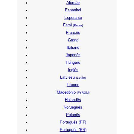
Alemão
Espanhol
Esperanto
Farsi
(Persa)
Francês
Grego
Italiano
Japonês
Húngaro
Inglês
Latviešu
(Letão)
Lituano
Macedônio
(FYROM)
Holandês
Norueguês
Polonês
Português (PT)
Português (BR)