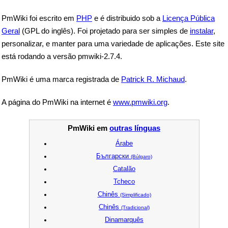
PmWiki foi escrito em
PHP
e é distribuido sob a
Licença Pública
Geral
(GPL do inglês). Foi projetado para ser simples de
instalar
,
personalizar, e manter para uma variedade de aplicações. Este site
está rodando a versão pmwiki-2.7.4.
PmWiki é uma marca registrada de
Patrick R. Michaud
.
A página do PmWiki na internet é
www.pmwiki.org
.
PmWiki em
outras línguas
Árabe
Български
(Búlgaro)
Catalão
Tcheco
Chinês
(Simplificado)
Chinês
(Tradicional)
Dinamarquês